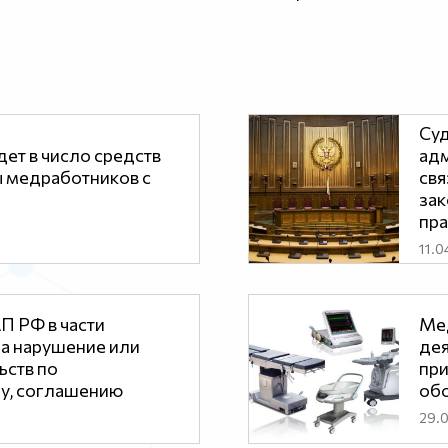
Суд
ет в число средств
адм
 медработников с
свя
зак
пра
11.0
П РФ в части
Ме
за нарушение или
дея
ьств по
при
у, соглашению
обо
29.