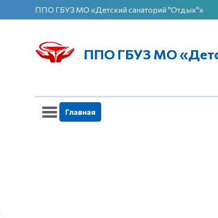
ППО ГБУЗ МО «Детский санаторий "Отдых"»
ППО ГБУЗ МО «Детс
Главная