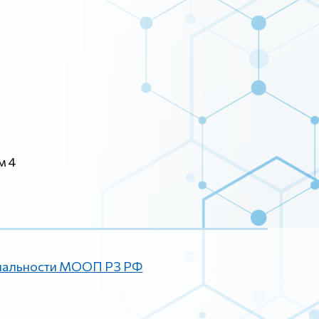
м 4
иальности МООП РЗ РФ