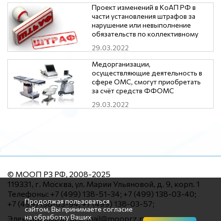
нормативных правовых актов
Проект изменений в КоАП РФ в
части установления штрафов за
нарушение или невыполнение
обязательств по коллективному
договору, соглашению
29.03.2022
Медорганизации,
осуществляющие деятельность в
сфере ОМС, смогут приобретать
за счёт средств ФФОМС
оборудование стоимостью до 1
29.03.2022
млн. рублей.
© МООП РЗ РФ, 2008-2025
119331, г. Москва, ул. Марии Ульяновой, д. 9, корп. 1
Телефоны: +7 (499) 138-51-34; +7 (499) 138-03-40;
Продолжая пользоваться
+7 (499) 138-03-94; +7 (499) 138-03-57;
сайтом, Вы принимаете согласие
на обработку Ваших
Электронный адрес: mail@mooprz.ru