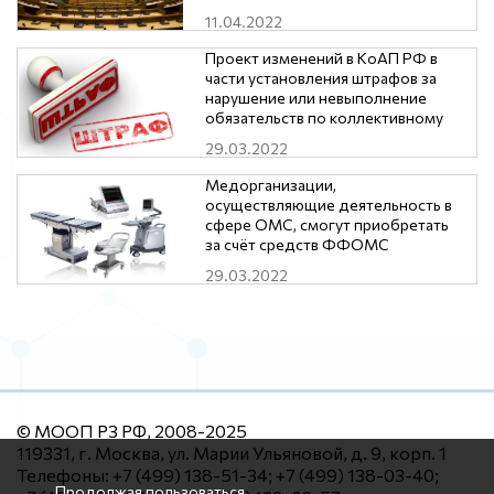
нарушением трудового
11.04.2022
законодательства и иных
нормативных правовых актов
Проект изменений в КоАП РФ в
части установления штрафов за
нарушение или невыполнение
обязательств по коллективному
договору, соглашению
29.03.2022
Медорганизации,
осуществляющие деятельность в
сфере ОМС, смогут приобретать
за счёт средств ФФОМС
оборудование стоимостью до 1
29.03.2022
млн. рублей.
© МООП РЗ РФ, 2008-2025
119331, г. Москва, ул. Марии Ульяновой, д. 9, корп. 1
Телефоны: +7 (499) 138-51-34; +7 (499) 138-03-40;
Продолжая пользоваться