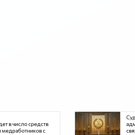
Суд
ет в число средств
адм
 медработников с
свя