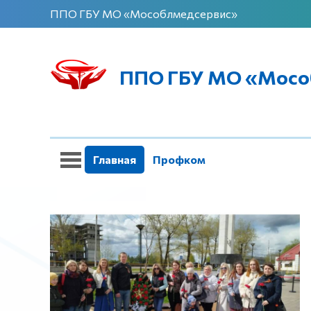
ППО ГБУ МО «Мособлмедсервис»
ППО ГБУ МО «Мосо
Главная
Профком