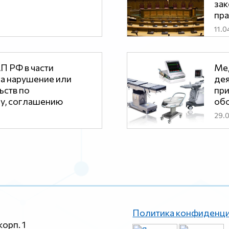
зак
пра
11.0
П РФ в части
Ме
за нарушение или
дея
ьств по
при
у, соглашению
обо
29.
Политика конфиденц
корп. 1