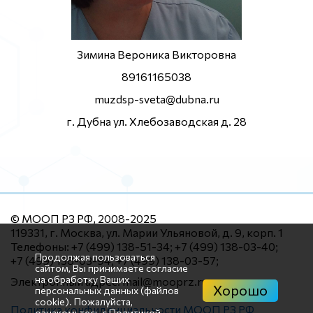
Зимина Вероника Викторовна
89161165038
muzdsp-sveta@dubna.ru
г. Дубна ул. Хлебозаводская д. 28
© МООП РЗ РФ, 2008-2025
119331, г. Москва, ул. Марии Ульяновой, д. 9, корп. 1
Телефоны: +7 (499) 138-51-34; +7 (499) 138-03-40;
Продолжая пользоваться
+7 (499) 138-03-94; +7 (499) 138-03-57;
сайтом, Вы принимаете согласие
на обработку Ваших
Электронный адрес: mail@mooprz.ru
Хорошо
персональных данных (файлов
cookie). Пожалуйста,
Политика конфиденциальности МООП РЗ РФ
ознакомьтесь с
Политикой