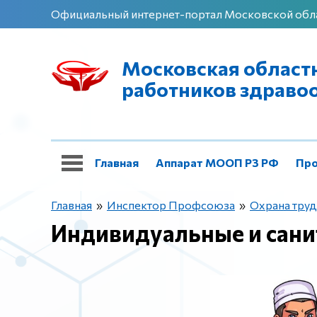
Официальный интернет-портал Московской обл
Московская област
работников здраво
Главная
Аппарат МООП РЗ РФ
Про
Оздоровление
Международная работа
Главная
»
Инспектор Профсоюза
»
Охрана труд
Индивидуальные и сани