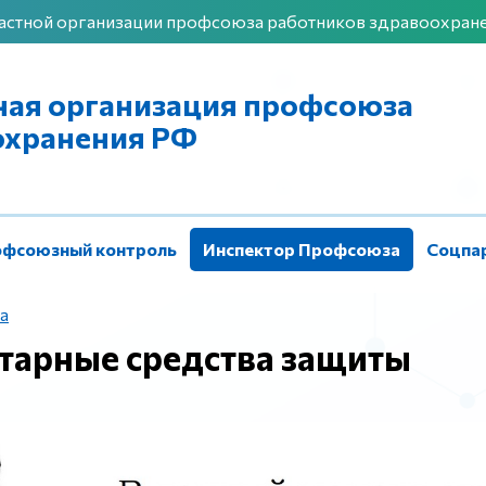
астной организации профсоюза работников здравоохран
ная организация профсоюза
охранения РФ
фсоюзный контроль
Инспектор Профсоюза
Соцпа
Контакты
а
тарные средства защиты