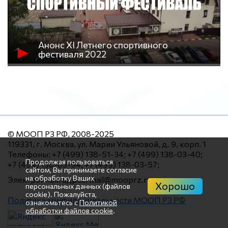
Анонс XI Летнего спортивного
фестиваля 2022
© МООП РЗ РФ, 2008-2025
119331, г. Москва, ул. Марии Ульяновой, д. 9, корп. 1
Телефоны: +7 (499) 138-51-34; +7 (499) 138-03-40;
Продолжая пользоваться
+7 (499) 138-03-94; +7 (499) 138-03-57;
сайтом, Вы принимаете согласие
на обработку Ваших
Электронный адрес: mail@mooprz.ru
Хорошо
персональных данных (файлов
cookie). Пожалуйста,
Политика конфиденциальности МООП РЗ РФ
ознакомьтесь с
Политикой
обработки файлов cookie
.